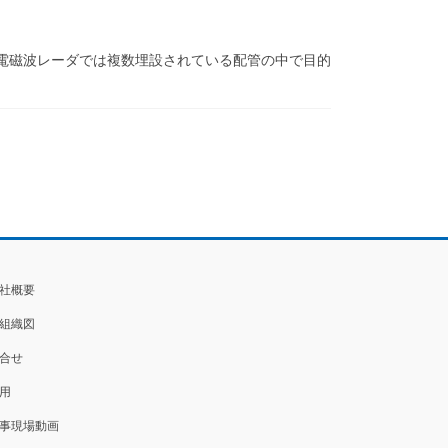
電磁波レーダでは複数埋設されている配管の中で目的
社概要
組織図
合せ
用
事現場動画