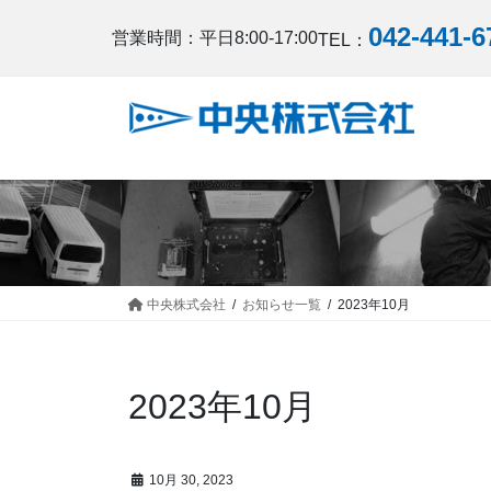
コ
ナ
042-441-6
ン
ビ
営業時間：平日8:00-17:00
TEL：
テ
ゲ
ン
ー
ツ
シ
へ
ョ
ス
ン
キ
に
ッ
移
プ
動
中央株式会社
お知らせ一覧
2023年10月
2023年10月
10月 30, 2023