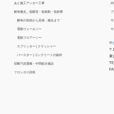
あと施工アンカー工事
内
解体撤去＿低騒音・低振動・低粉塵
プ
解体の依頼から見積・撤去まで
サ
電動ウォールソー
サ
電動フロアーソー
中
スプリッター | クラッシャー
〒1
バースター | コンクリートの破砕
東
TE
切断汚泥運搬・中間処分施設
FA
フロンガス回収