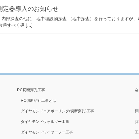
測定器導入のお知らせ
ト内部探査の他に、地中埋設物探査 （地中探査）を行っておりますが、
善すべく導 […]
RC切断穿孔工事
会
RC切断穿孔工事とは
ダイヤモンドコアボーリング(切断穿孔)工事
問
ダイヤモンドウォルソー工事
採
ダイヤモンドワイヤーソー工事
工