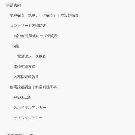
事業案内
地中探査（地中レーダ探査）｜埋設物探査
コンクリート内部探査
x線-vs-電磁波レーダ比較表
x線
電磁波レーダ探査
電磁誘導方式
内部探査報告書
耐震診断調査｜耐震補強工事
AWAT工法
スパイラルアンカー
ディスクシアキー