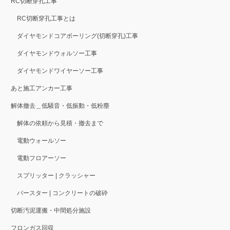
RC切断穿孔工事
RC切断穿孔工事とは
ダイヤモンドコアボーリング(切断穿孔)工事
ダイヤモンドウォルソー工事
ダイヤモンドワイヤーソー工事
あと施工アンカー工事
解体撤去＿低騒音・低振動・低粉塵
解体の依頼から見積・撤去まで
電動ウォールソー
電動フロアーソー
スプリッター | クラッシャー
バースター | コンクリートの破砕
切断汚泥運搬・中間処分施設
フロンガス回収