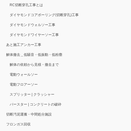
RC切断穿孔工事とは
ダイヤモンドコアボーリング(切断穿孔)工事
ダイヤモンドウォルソー工事
ダイヤモンドワイヤーソー工事
あと施工アンカー工事
解体撤去＿低騒音・低振動・低粉塵
解体の依頼から見積・撤去まで
電動ウォールソー
電動フロアーソー
スプリッター | クラッシャー
バースター | コンクリートの破砕
切断汚泥運搬・中間処分施設
フロンガス回収