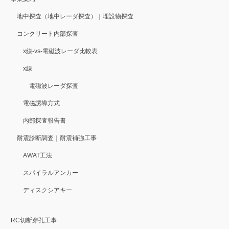
地中探査（地中レーダ探査）｜埋設物探査
コンクリート内部探査
x線-vs-電磁波レーダ比較表
x線
電磁波レーダ探査
電磁誘導方式
内部探査報告書
耐震診断調査｜耐震補強工事
AWAT工法
スパイラルアンカー
ディスクシアキー
RC切断穿孔工事